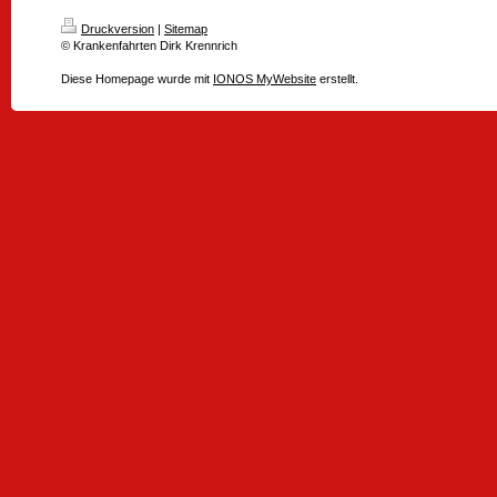
Druckversion
|
Sitemap
© Krankenfahrten Dirk Krennrich
Diese Homepage wurde mit
IONOS MyWebsite
erstellt.